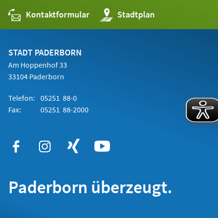
Kontaktformular
(Öffnet
Stadtplan
in
einem
neuen
Tab)
STADT PADERBORN
Am Hoppenhof 33
33104 Paderborn
Telefon:
05251 88-0
Fax:
05251 88-2000
Paderborn überzeugt.