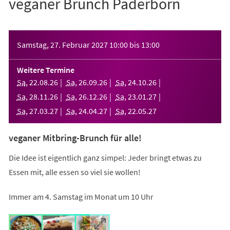
veganer Brunch Paderborn
Veranstaltungsinformationen
Samstag, 27. Februar 2027
10:00
bis
13:00
Weitere Termine
Sa
,
22
.
08
.
26
Sa
,
26
.
09
.
26
Sa
,
24
.
10
.
26
Sa
,
28
.
11
.
26
Sa
,
26
.
12
.
26
Sa
,
23
.
01
.
27
Sa
,
27
.
03
.
27
Sa
,
24
.
04
.
27
Sa
,
22
.
05
.
27
veganer Mitbring-Brunch für alle!
Die Idee ist eigentlich ganz simpel: Jeder bringt etwas zu
Essen mit, alle essen so viel sie wollen!
Immer am 4. Samstag im Monat um 10 Uhr