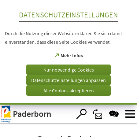
Inhalt anspringen
DATENSCHUTZEINSTELLUNGEN
Durch die Nutzung dieser Website erklären Sie sich damit
einverstanden, dass diese Seite Cookies verwendet.
(Öffnet
Mehr Infos
in
einem
Nur notwendige Cookies
neuen
Tab)
Datenschutzeinstellungen anpassen
Alle Cookies akzeptieren
Visuelle
Paderborn
Assistenzsoftware
öffnen.