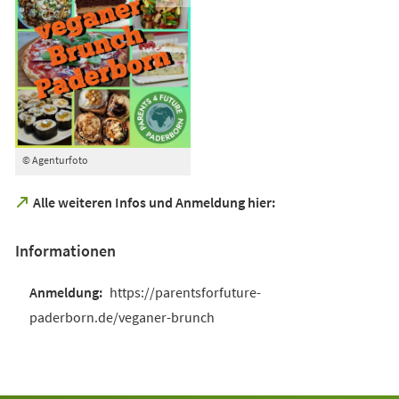
© Agenturfoto
(Öffnet
Alle weiteren Infos und Anmeldung hier:
in
einem
Informationen
neuen
Tab)
https://parentsforfuture-
paderborn.de/veganer-brunch