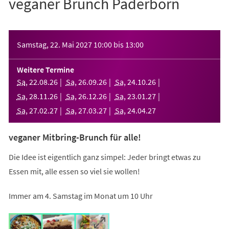
veganer Brunch Paderborn
Veranstaltungsinformationen
Samstag, 22. Mai 2027
10:00
bis
13:00
Weitere Termine
Sa
,
22
.
08
.
26
Sa
,
26
.
09
.
26
Sa
,
24
.
10
.
26
Sa
,
28
.
11
.
26
Sa
,
26
.
12
.
26
Sa
,
23
.
01
.
27
Sa
,
27
.
02
.
27
Sa
,
27
.
03
.
27
Sa
,
24
.
04
.
27
veganer Mitbring-Brunch für alle!
Die Idee ist eigentlich ganz simpel: Jeder bringt etwas zu
Essen mit, alle essen so viel sie wollen!
Immer am 4. Samstag im Monat um 10 Uhr