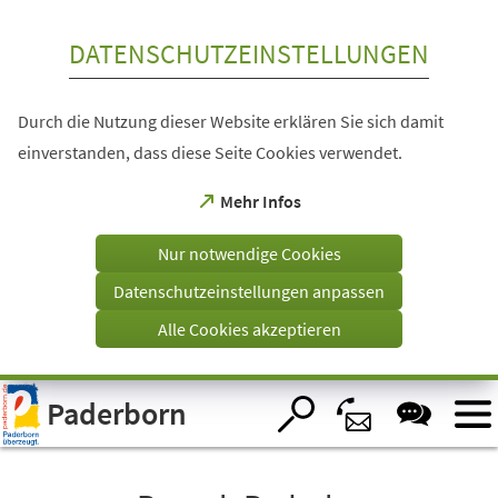
Inhalt anspringen
DATENSCHUTZEINSTELLUNGEN
Durch die Nutzung dieser Website erklären Sie sich damit
einverstanden, dass diese Seite Cookies verwendet.
(Öffnet
Mehr Infos
in
einem
Nur notwendige Cookies
neuen
Tab)
Datenschutzeinstellungen anpassen
Alle Cookies akzeptieren
Visuelle
Paderborn
Assistenzsoftware
öffnen.