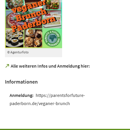
© Agenturfoto
(Öffnet
Alle weiteren Infos und Anmeldung hier:
in
einem
Informationen
neuen
Tab)
https://parentsforfuture-
paderborn.de/veganer-brunch