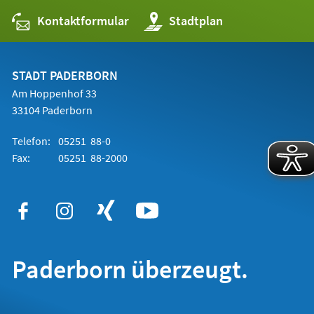
Kontaktformular
(Öffnet
Stadtplan
in
einem
neuen
Tab)
STADT PADERBORN
Am Hoppenhof 33
33104 Paderborn
Telefon:
05251 88-0
Fax:
05251 88-2000
Paderborn überzeugt.