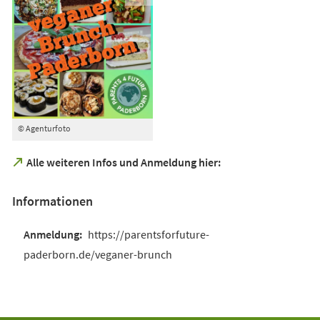
© Agenturfoto
(Öffnet
Alle weiteren Infos und Anmeldung hier:
in
einem
Informationen
neuen
Tab)
https://parentsforfuture-
paderborn.de/veganer-brunch