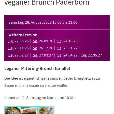
veganer Brunch Paderborn
Veranstaltungsinformationen
Samstag, 28. August 2027
10:00
bis
13:00
Weitere Termine
Sa
,
22
.
08
.
26
Sa
,
26
.
09
.
26
Sa
,
24
.
10
.
26
Sa
,
28
.
11
.
26
Sa
,
26
.
12
.
26
Sa
,
23
.
01
.
27
Sa
,
27
.
02
.
27
Sa
,
27
.
03
.
27
Sa
,
24
.
04
.
27
Sa
,
22
.
05
.
27
veganer Mitbring-Brunch für alle!
Die Idee ist eigentlich ganz simpel: Jeder bringt etwas zu
Essen mit, alle essen so viel sie wollen!
Immer am 4. Samstag im Monat um 10 Uhr