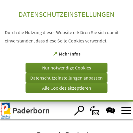
Inhalt anspringen
DATENSCHUTZEINSTELLUNGEN
Durch die Nutzung dieser Website erklären Sie sich damit
einverstanden, dass diese Seite Cookies verwendet.
(Öffnet
Mehr Infos
in
einem
Nur notwendige Cookies
neuen
Tab)
Datenschutzeinstellungen anpassen
Alle Cookies akzeptieren
Visuelle
Paderborn
Assistenzsoftware
öffnen.