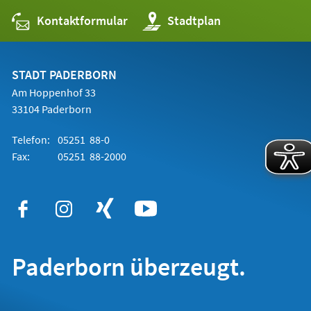
Kontaktformular
(Öffnet
Stadtplan
in
einem
neuen
Tab)
STADT PADERBORN
Am Hoppenhof 33
33104 Paderborn
Telefon:
05251 88-0
Fax:
05251 88-2000
Paderborn überzeugt.