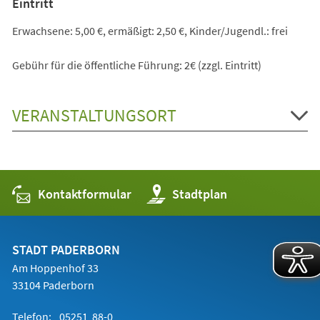
Eintritt
Erwachsene: 5,00 €, ermäßigt: 2,50 €, Kinder/Jugendl.: frei
Gebühr für die öffentliche Führung: 2€ (zzgl. Eintritt)
VERANSTALTUNGSORT
Kontaktformular
(Öffnet
Stadtplan
in
einem
neuen
Tab)
STADT PADERBORN
Am Hoppenhof 33
33104 Paderborn
Telefon:
05251 88-0