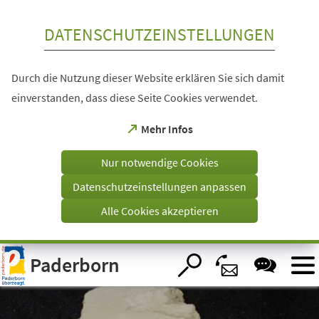
Inhalt anspringen
DATENSCHUTZEINSTELLUNGEN
Durch die Nutzung dieser Website erklären Sie sich damit
einverstanden, dass diese Seite Cookies verwendet.
(Öffnet
Mehr Infos
in
einem
Nur notwendige Cookies
neuen
Tab)
Datenschutzeinstellungen anpassen
Alle Cookies akzeptieren
Visuelle
Paderborn
Assistenzsoftware
öffnen.