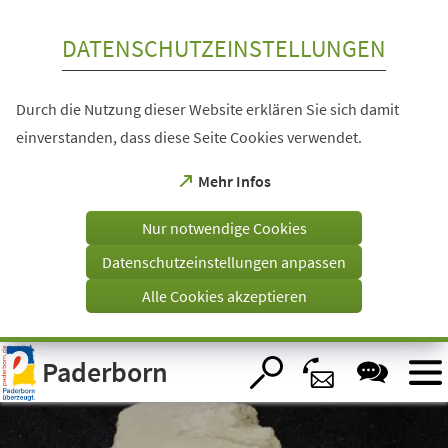
Inhalt anspringen
DATENSCHUTZEINSTELLUNGEN
Durch die Nutzung dieser Website erklären Sie sich damit
einverstanden, dass diese Seite Cookies verwendet.
(Öffnet
Mehr Infos
in
einem
Nur notwendige Cookies
neuen
Tab)
Datenschutzeinstellungen anpassen
Alle Cookies akzeptieren
Visuelle
Paderborn
Assistenzsoftware
öffnen.