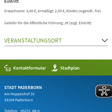
Eintritt
Erwachsene: 5,00 €, ermäßigt: 2,50 €, Kinder/Jugendl.: frei
Gebühr für die öffentliche Führung: 2€ (zzgl. Eintritt)
VERANSTALTUNGSORT
Kontaktformular
(Öffnet
Stadtplan
in
einem
neuen
Tab)
STADT PADERBORN
Am Hoppenhof 33
33104 Paderborn
Telefon:
05251 88-0