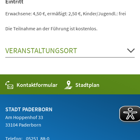
Eintritt
Erwachsene: 4,50 €, ermäßigt: 2,50 €, Kinder/Jugendl.: frei
Die Teilnahme an der Führung ist kostenlos.
VERANSTALTUNGSORT
Kontaktformular
(Öffnet
Stadtplan
in
einem
neuen
Tab)
STADT PADERBORN
Am Hoppenhof 33
33104 Paderborn
Telefon:
05251 88-0