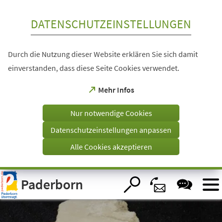
Inhalt anspringen
DATENSCHUTZEINSTELLUNGEN
Durch die Nutzung dieser Website erklären Sie sich damit
einverstanden, dass diese Seite Cookies verwendet.
(Öffnet
Mehr Infos
in
einem
Nur notwendige Cookies
neuen
Tab)
Datenschutzeinstellungen anpassen
Alle Cookies akzeptieren
Visuelle
Paderborn
Assistenzsoftware
öffnen.