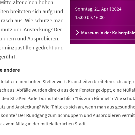
Mittelalter einen hohen
Sonntag, 21. April 2024
iten breiteten sich aufgrund
15:00
bis
16:00
rasch aus. Wie schütze man
chmutz und Ansteckung? Der
Museum in der Kaiserpfalz
ppern und Ausprobieren.
erminzpastillen gedreht und
erührt.
e andere
telalter einen hohen Stellenwert. Krankheiten breiteten sich aufg
ch aus: Abfälle wurden direkt aus dem Fenster gekippt, eine Mülla
 in den Straßen Paderborns tatsächlich "bis zum Himmel"? Wie schü
utz und Ansteckung? Wie fühlte es sich an, wenn man aus gesundhe
n konnte? Der Rundgang zum Schnuppern und Ausprobieren vermitt
k vom Alltag in der mittelalterlichen Stadt.