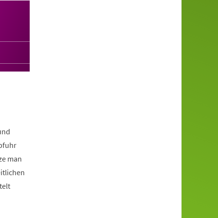
rund
bfuhr
tze man
itlichen
elt