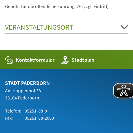
Gebühr für die öffentliche Führung: 2€ (zzgl. Eintritt)
VERANSTALTUNGSORT
Kontaktformular
(Öffnet
Stadtplan
in
einem
neuen
Tab)
STADT PADERBORN
Am Hoppenhof 33
33104 Paderborn
Telefon:
05251 88-0
Fax:
05251 88-2000