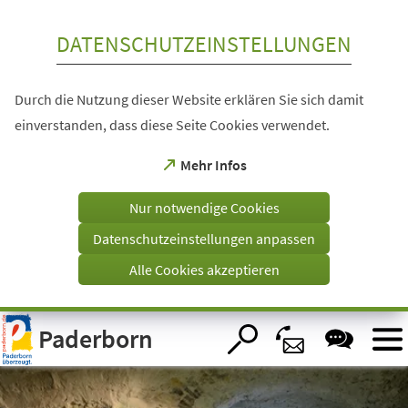
Inhalt anspringen
DATENSCHUTZEINSTELLUNGEN
Durch die Nutzung dieser Website erklären Sie sich damit
einverstanden, dass diese Seite Cookies verwendet.
(Öffnet
Mehr Infos
in
einem
Nur notwendige Cookies
neuen
Tab)
Datenschutzeinstellungen anpassen
Alle Cookies akzeptieren
Visuelle
Paderborn
Assistenzsoftware
öffnen.