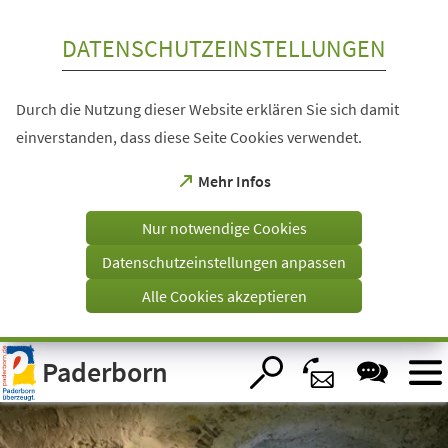
Inhalt anspringen
DATENSCHUTZEINSTELLUNGEN
Durch die Nutzung dieser Website erklären Sie sich damit
einverstanden, dass diese Seite Cookies verwendet.
(Öffnet
Mehr Infos
in
einem
Nur notwendige Cookies
neuen
Tab)
Datenschutzeinstellungen anpassen
Alle Cookies akzeptieren
Visuelle
Paderborn
Assistenzsoftware
öffnen.