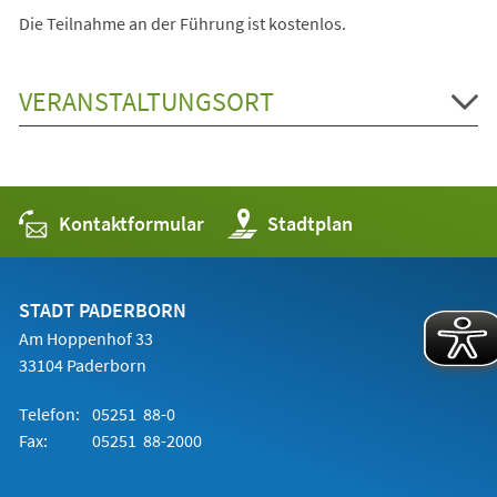
Die Teilnahme an der Führung ist kostenlos.
VERANSTALTUNGSORT
Kontaktformular
(Öffnet
Stadtplan
in
einem
neuen
Tab)
STADT PADERBORN
Am Hoppenhof 33
33104 Paderborn
Telefon:
05251 88-0
Fax:
05251 88-2000