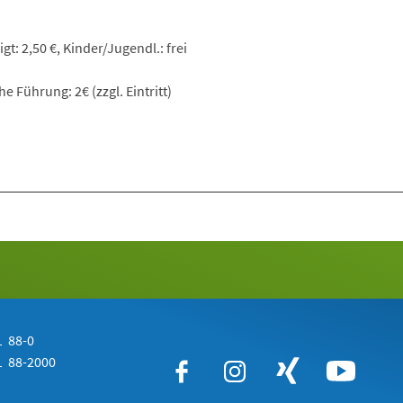
t: 2,50 €, Kinder/Jugendl.: frei
he Führung: 2€ (zzgl. Eintritt)
 88-0
 88-2000