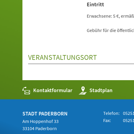
Eintritt
Erwachsene: 5 €, ermäßig
Gebühr für die öffentlic
VERANSTALTUNGSORT
Kontaktformular
(Öffnet
Stadtplan
in
einem
neuen
Tab)
STADT PADERBORN
Telefon:
05251
Fax:
05251
Am Hoppenhof 33
33104 Paderborn