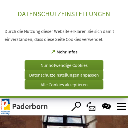
Inhalt anspringen
DATENSCHUTZEINSTELLUNGEN
Durch die Nutzung dieser Website erklären Sie sich damit
einverstanden, dass diese Seite Cookies verwendet.
(Öffnet
Mehr Infos
in
einem
Nur notwendige Cookies
neuen
Tab)
Datenschutzeinstellungen anpassen
Alle Cookies akzeptieren
Visuelle
Paderborn
Assistenzsoftware
öffnen.