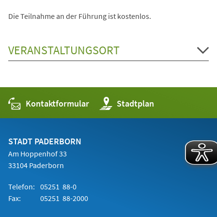
Die Teilnahme an der Führung ist kostenlos.
VERANSTALTUNGSORT
Kontaktformular
(Öffnet
Stadtplan
in
einem
neuen
Tab)
STADT PADERBORN
Am Hoppenhof 33
33104 Paderborn
Telefon:
05251 88-0
Fax:
05251 88-2000