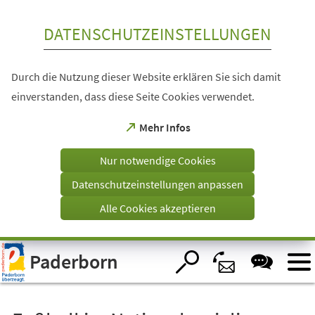
Inhalt anspringen
DATENSCHUTZEINSTELLUNGEN
Durch die Nutzung dieser Website erklären Sie sich damit
einverstanden, dass diese Seite Cookies verwendet.
(Öffnet
Mehr Infos
in
einem
Nur notwendige Cookies
neuen
Tab)
Datenschutzeinstellungen anpassen
Alle Cookies akzeptieren
Visuelle
Paderborn
Assistenzsoftware
öffnen.