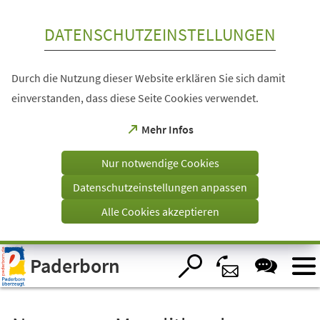
Inhalt anspringen
DATENSCHUTZEINSTELLUNGEN
Durch die Nutzung dieser Website erklären Sie sich damit
einverstanden, dass diese Seite Cookies verwendet.
(Öffnet
Mehr Infos
in
einem
Nur notwendige Cookies
neuen
Tab)
Datenschutzeinstellungen anpassen
Alle Cookies akzeptieren
Visuelle
Paderborn
Assistenzsoftware
öffnen.