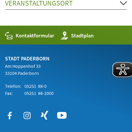
VERANSTALTUNGSORT
Kontaktformular
(Öffnet
Stadtplan
in
einem
neuen
Tab)
STADT PADERBORN
Am Hoppenhof 33
33104 Paderborn
Telefon:
05251 88-0
Fax:
05251 88-2000