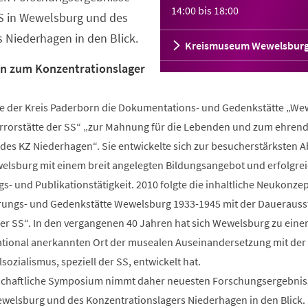
14:00
bis
18:00
SS in Wewelsburg und des
 Niederhagen in den Blick.
Kreismuseum Wewelsbur
n zum Konzentrationslager
te der Kreis Paderborn die Dokumentations- und Gedenkstätte „We
errorstätte der SS“ „zur Mahnung für die Lebenden und zum ehren
des KZ Niederhagen“. Sie entwickelte sich zur besucherstärksten A
lsburg mit einem breit angelegten Bildungsangebot und erfolgrei
- und Publikationstätigkeit. 2010 folgte die inhaltliche Neukonze
rungs- und Gedenkstätte Wewelsburg 1933-1945 mit der Dauerauss
der SS“. In den vergangenen 40 Jahren hat sich Wewelsburg zu ein
tional anerkannten Ort der musealen Auseinandersetzung mit der
sozialismus, speziell der SS, entwickelt hat.
nschaftliche Symposium nimmt daher neuesten Forschungsergebnis
ewelsburg und des Konzentrationslagers Niederhagen in den Blick.