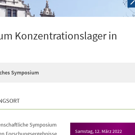
um Konzentrationslager in
liches Symposium
NGSORT
senschaftliche Symposium
Samstag, 12. März 2022
en Forschungsergebnisse