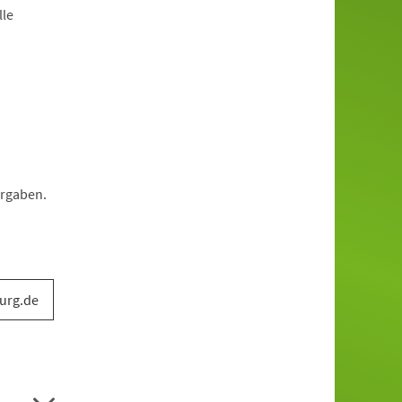
lle
orgaben.
urg.de