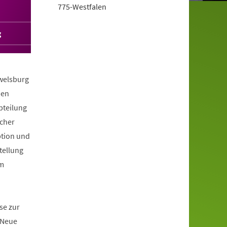
775-Westfalen
g
welsburg
den
bteilung
cher
ption und
tellung
em
se zur
 Neue