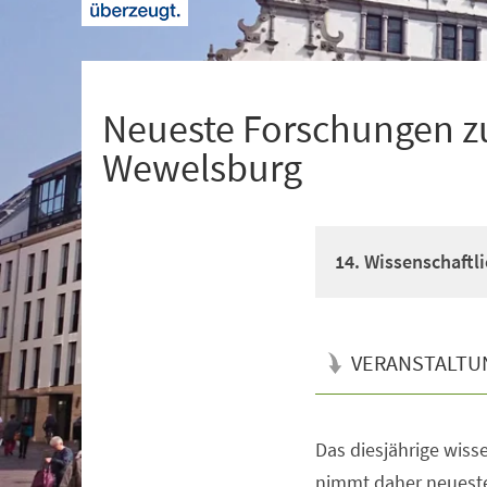
+
1
Neueste Forschungen z
Wewelsburg
14. Wissenschaft
VERANSTALTU
Das diesjährige wis
Veranstaltungsinformationen
nimmt daher neuest