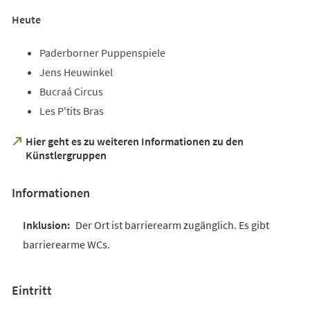
Heute
Paderborner Puppenspiele
Jens Heuwinkel
Bucraá Circus
Les P'tits Bras
Hier geht es zu weiteren Informationen zu den
(Öffnet
Künstlergruppen
in
einem
Informationen
neuen
Tab)
Der Ort ist barrierearm zugänglich. Es gibt
barrierearme WCs.
Eintritt