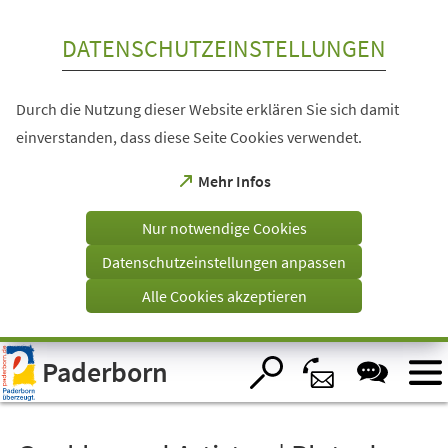
Inhalt anspringen
DATENSCHUTZEINSTELLUNGEN
Durch die Nutzung dieser Website erklären Sie sich damit
einverstanden, dass diese Seite Cookies verwendet.
(Öffnet
Mehr Infos
in
einem
Nur notwendige Cookies
neuen
Tab)
Datenschutzeinstellungen anpassen
Alle Cookies akzeptieren
Visuelle
Paderborn
Assistenzsoftware
öffnen.