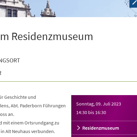
n im Residenzmuseum
NGSORT
R
für Geschichte und
Sonntag, 09. Juli 2023
lens, Abt. Paderborn Führungen
14:30
bis
16:30
oss an.
d mit einem Ortsrundgang zu
Residenzmuseum
in Alt Neuhaus verbunden.