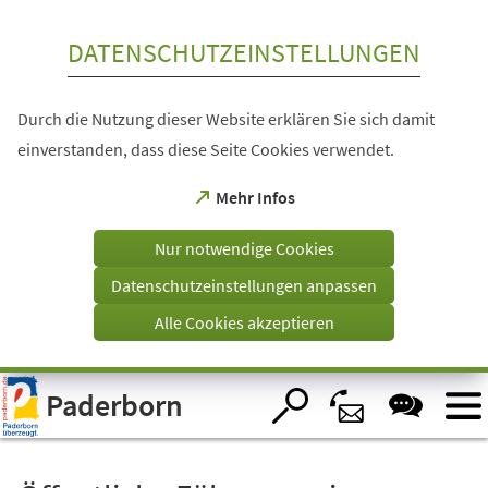
Inhalt anspringen
DATENSCHUTZEINSTELLUNGEN
Durch die Nutzung dieser Website erklären Sie sich damit
einverstanden, dass diese Seite Cookies verwendet.
(Öffnet
Mehr Infos
in
einem
Nur notwendige Cookies
neuen
Tab)
Datenschutzeinstellungen anpassen
Alle Cookies akzeptieren
Visuelle
Paderborn
Assistenzsoftware
öffnen.