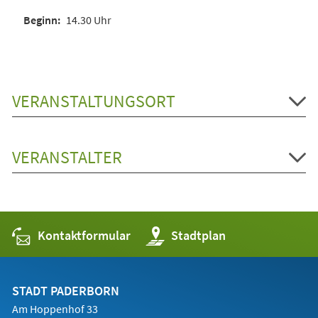
14.30 Uhr
VERANSTALTUNGSORT
VERANSTALTER
Kontaktformular
(Öffnet
Stadtplan
in
einem
neuen
Tab)
STADT PADERBORN
Am Hoppenhof 33