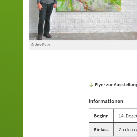
© Uwe Poth
Flyer zur Ausstellu
Informationen
Beginn
14. Deze
Einlass
Zu den r