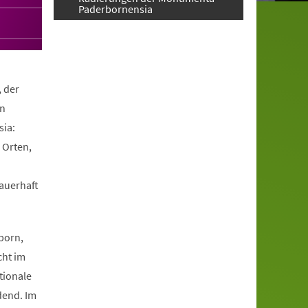
Paderbornensia
, der
en
ia:
 Orten,
dauerhaft
.
born,
cht im
tionale
dend. Im