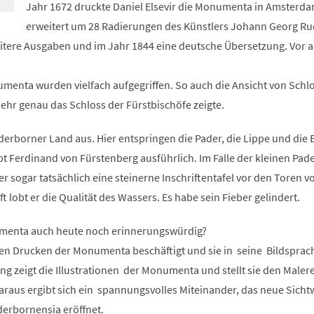
Jahr 1672 druckte Daniel Elsevir die Monumenta in Amsterda
erweitert um 28 Radierungen des Künstlers Johann Georg Ru
eitere Ausgaben und im Jahr 1844 eine deutsche Übersetzung. Vor a
menta wurden vielfach aufgegriffen. So auch die Ansicht von Schl
ehr genau das Schloss der Fürstbischöfe zeigte.
erborner Land aus. Hier entspringen die Pader, die Lippe und die 
t Ferdinand von Fürstenberg ausführlich. Im Falle der kleinen Pad
er sogar tatsächlich eine steinerne Inschriftentafel vor den Toren v
t lobt er die Qualität des Wassers. Es habe sein Fieber gelindert.
umenta auch heute noch erinnerungswürdig?
den Drucken der Monumenta beschäftigt und sie in seine Bildsprac
ung zeigt die Illustrationen der Monumenta und stellt sie den Maler
raus ergibt sich ein spannungsvolles Miteinander, das neue Sicht
erbornensia eröffnet.