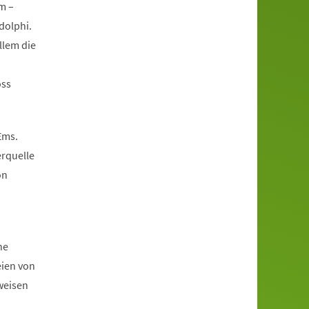
m –
dolphi.
llem die
oss
Ems.
erquelle
on
he
eien von
weisen