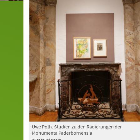
Uwe Poth. Studien zu den Radierungen der
Monumenta Paderbornensia
© Stadt Paderborn