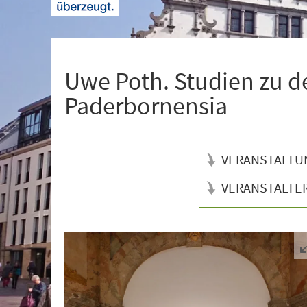
+
1
Uwe Poth. Studien zu 
Paderbornensia
VERANSTALTU
VERANSTALTE
Veranstaltungsinformationen