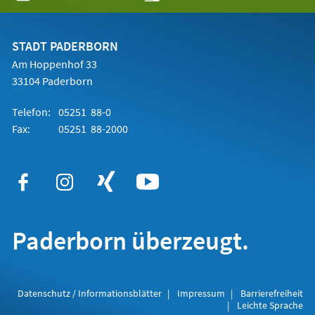
in
einem
neuen
Tab)
STADT PADERBORN
Am Hoppenhof 33
33104 Paderborn
Telefon:
05251 88-0
Fax:
05251 88-2000
Paderborn überzeugt.
Datenschutz / Informationsblätter
Impressum
Barrierefreiheit
Leichte Sprache