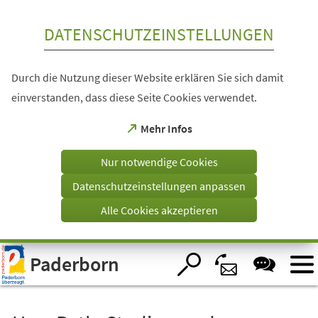
Inhalt anspringen
DATENSCHUTZEINSTELLUNGEN
Durch die Nutzung dieser Website erklären Sie sich damit
einverstanden, dass diese Seite Cookies verwendet.
(Öffnet
Mehr Infos
in
einem
Nur notwendige Cookies
neuen
Tab)
Datenschutzeinstellungen anpassen
Alle Cookies akzeptieren
Visuelle
Paderborn
Assistenzsoftware
öffnen.