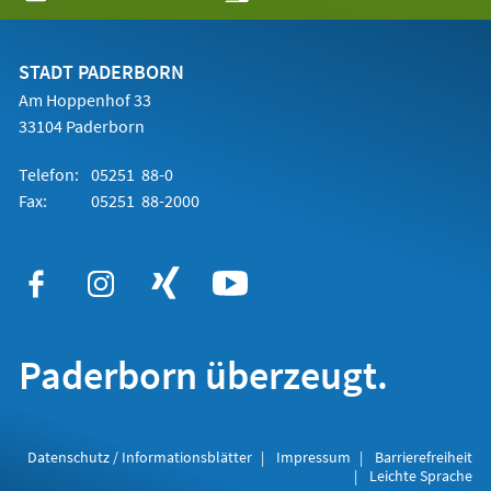
in
einem
neuen
Tab)
STADT PADERBORN
Am Hoppenhof 33
33104 Paderborn
Telefon:
05251 88-0
Fax:
05251 88-2000
Paderborn überzeugt.
Datenschutz / Informationsblätter
Impressum
Barrierefreiheit
Leichte Sprache