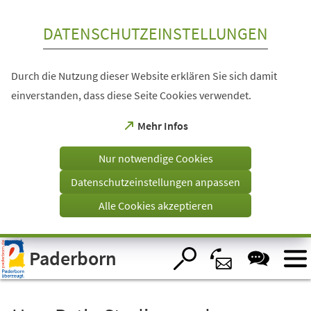
Inhalt anspringen
DATENSCHUTZEINSTELLUNGEN
Durch die Nutzung dieser Website erklären Sie sich damit
einverstanden, dass diese Seite Cookies verwendet.
(Öffnet
Mehr Infos
in
einem
Nur notwendige Cookies
neuen
Tab)
Datenschutzeinstellungen anpassen
Alle Cookies akzeptieren
Visuelle
Paderborn
Assistenzsoftware
öffnen.