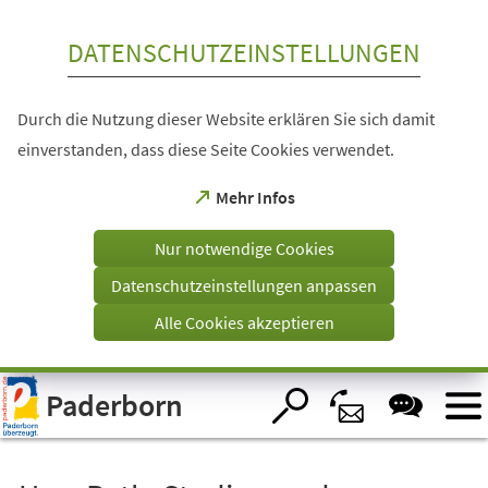
Inhalt anspringen
DATENSCHUTZEINSTELLUNGEN
Durch die Nutzung dieser Website erklären Sie sich damit
einverstanden, dass diese Seite Cookies verwendet.
(Öffnet
Mehr Infos
in
einem
Nur notwendige Cookies
neuen
Tab)
Datenschutzeinstellungen anpassen
Alle Cookies akzeptieren
Visuelle
Paderborn
Assistenzsoftware
öffnen.