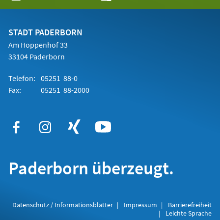
in
einem
neuen
Tab)
STADT PADERBORN
Am Hoppenhof 33
33104 Paderborn
Telefon:
05251 88-0
Fax:
05251 88-2000
Paderborn überzeugt.
Datenschutz / Informationsblätter
Impressum
Barrierefreiheit
Leichte Sprache