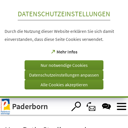
Inhalt anspringen
DATENSCHUTZEINSTELLUNGEN
Durch die Nutzung dieser Website erklären Sie sich damit
einverstanden, dass diese Seite Cookies verwendet.
(Öffnet
Mehr Infos
in
einem
Nur notwendige Cookies
neuen
Tab)
Datenschutzeinstellungen anpassen
Alle Cookies akzeptieren
Visuelle
Paderborn
Assistenzsoftware
öffnen.