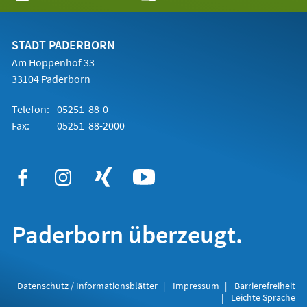
in
einem
neuen
Tab)
STADT PADERBORN
Am Hoppenhof 33
33104 Paderborn
Telefon:
05251 88-0
Fax:
05251 88-2000
Paderborn überzeugt.
Datenschutz / Informationsblätter
Impressum
Barrierefreiheit
Leichte Sprache