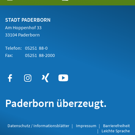
in
einem
neuen
Tab)
STADT PADERBORN
Am Hoppenhof 33
33104 Paderborn
Telefon:
05251 88-0
Fax:
05251 88-2000
Paderborn überzeugt.
Datenschutz / Informationsblätter
Impressum
Barrierefreiheit
Leichte Sprache