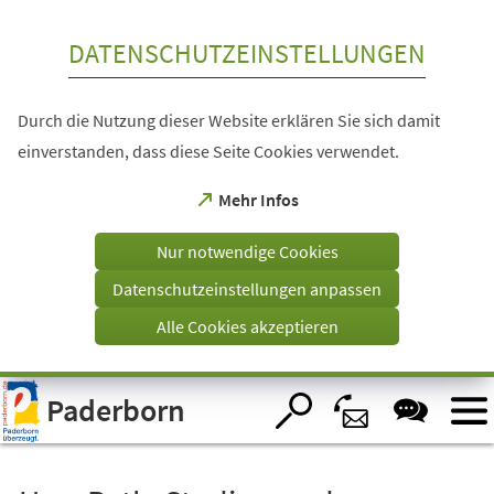
Inhalt anspringen
DATENSCHUTZEINSTELLUNGEN
Durch die Nutzung dieser Website erklären Sie sich damit
einverstanden, dass diese Seite Cookies verwendet.
(Öffnet
Mehr Infos
in
einem
Nur notwendige Cookies
neuen
Tab)
Datenschutzeinstellungen anpassen
Alle Cookies akzeptieren
Visuelle
Paderborn
Assistenzsoftware
öffnen.