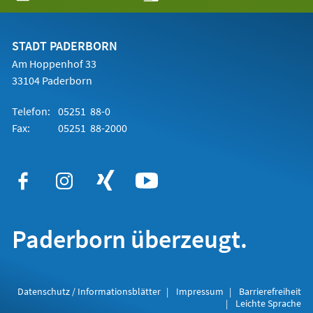
in
einem
neuen
Tab)
STADT PADERBORN
Am Hoppenhof 33
33104 Paderborn
Telefon:
05251 88-0
Fax:
05251 88-2000
Paderborn überzeugt.
Datenschutz / Informationsblätter
Impressum
Barrierefreiheit
Leichte Sprache