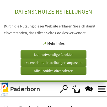
Inhalt anspringen
DATENSCHUTZEINSTELLUNGEN
Durch die Nutzung dieser Website erklären Sie sich damit
einverstanden, dass diese Seite Cookies verwendet.
(Öffnet
Mehr Infos
in
einem
Nur notwendige Cookies
neuen
Tab)
Datenschutzeinstellungen anpassen
Alle Cookies akzeptieren
Visuelle
Paderborn
Assistenzsoftware
öffnen.