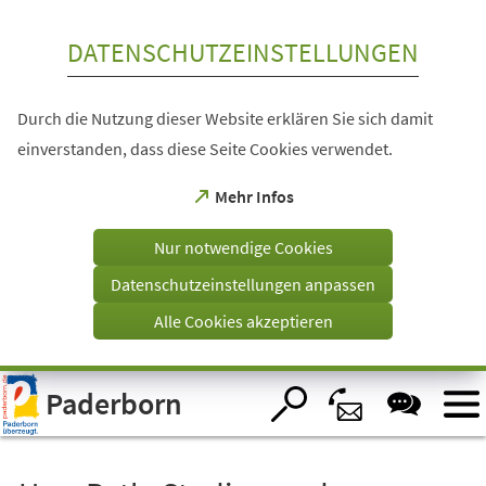
Inhalt anspringen
DATENSCHUTZEINSTELLUNGEN
Durch die Nutzung dieser Website erklären Sie sich damit
einverstanden, dass diese Seite Cookies verwendet.
(Öffnet
Mehr Infos
in
einem
Nur notwendige Cookies
neuen
Tab)
Datenschutzeinstellungen anpassen
Alle Cookies akzeptieren
Visuelle
Paderborn
Assistenzsoftware
öffnen.