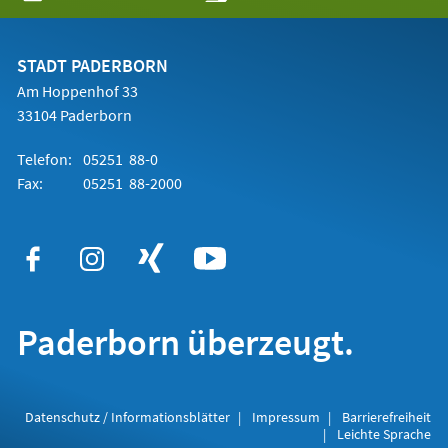
in
einem
neuen
Tab)
STADT PADERBORN
Am Hoppenhof 33
33104 Paderborn
Telefon:
05251 88-0
Fax:
05251 88-2000
Paderborn überzeugt.
Datenschutz / Informationsblätter
Impressum
Barrierefreiheit
Leichte Sprache