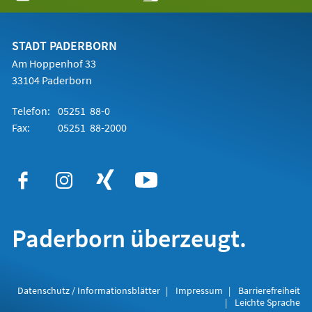
in
einem
neuen
Tab)
STADT PADERBORN
Am Hoppenhof 33
33104 Paderborn
Telefon:
05251 88-0
Fax:
05251 88-2000
Paderborn überzeugt.
Datenschutz / Informationsblätter
Impressum
Barrierefreiheit
Leichte Sprache