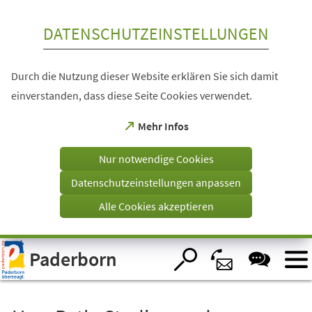
Inhalt anspringen
DATENSCHUTZEINSTELLUNGEN
Durch die Nutzung dieser Website erklären Sie sich damit
einverstanden, dass diese Seite Cookies verwendet.
(Öffnet
Mehr Infos
in
einem
Nur notwendige Cookies
neuen
Tab)
Datenschutzeinstellungen anpassen
Alle Cookies akzeptieren
Visuelle
Paderborn
Assistenzsoftware
öffnen.