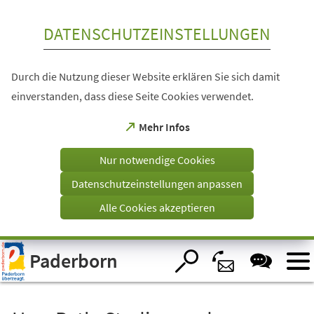
Inhalt anspringen
DATENSCHUTZEINSTELLUNGEN
Durch die Nutzung dieser Website erklären Sie sich damit
einverstanden, dass diese Seite Cookies verwendet.
(Öffnet
Mehr Infos
in
einem
Nur notwendige Cookies
neuen
Tab)
Datenschutzeinstellungen anpassen
Alle Cookies akzeptieren
Visuelle
Paderborn
Assistenzsoftware
öffnen.