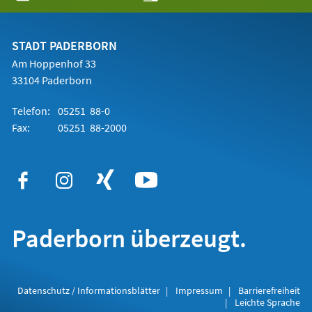
in
einem
neuen
Tab)
STADT PADERBORN
Am Hoppenhof 33
33104 Paderborn
Telefon:
05251 88-0
Fax:
05251 88-2000
Paderborn überzeugt.
Datenschutz / Informationsblätter
Impressum
Barrierefreiheit
Leichte Sprache