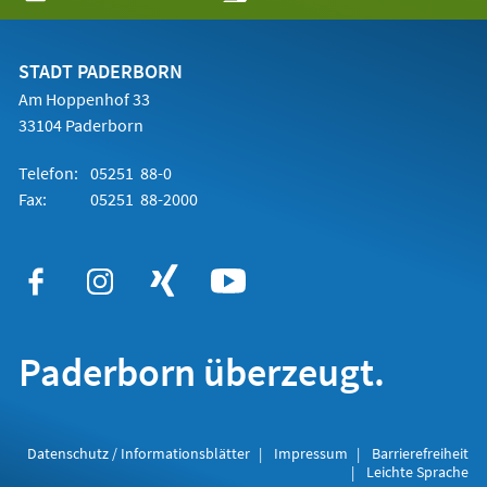
in
einem
neuen
Tab)
STADT PADERBORN
Am Hoppenhof 33
33104 Paderborn
Telefon:
05251 88-0
Fax:
05251 88-2000
Paderborn überzeugt.
Datenschutz / Informationsblätter
Impressum
Barrierefreiheit
Leichte Sprache