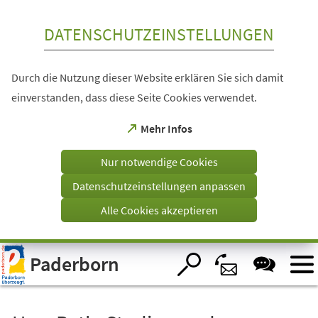
Inhalt anspringen
DATENSCHUTZEINSTELLUNGEN
Durch die Nutzung dieser Website erklären Sie sich damit
einverstanden, dass diese Seite Cookies verwendet.
(Öffnet
Mehr Infos
in
einem
Nur notwendige Cookies
neuen
Tab)
Datenschutzeinstellungen anpassen
Alle Cookies akzeptieren
Visuelle
Paderborn
Assistenzsoftware
öffnen.