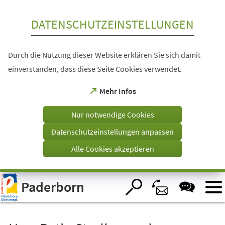
Inhalt anspringen
DATENSCHUTZEINSTELLUNGEN
Durch die Nutzung dieser Website erklären Sie sich damit
einverstanden, dass diese Seite Cookies verwendet.
(Öffnet
Mehr Infos
in
einem
Nur notwendige Cookies
neuen
Tab)
Datenschutzeinstellungen anpassen
Alle Cookies akzeptieren
Visuelle
Paderborn
Assistenzsoftware
öffnen.