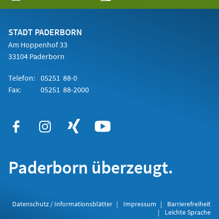
in
einem
neuen
Tab)
STADT PADERBORN
Am Hoppenhof 33
33104 Paderborn
Telefon:
05251 88-0
Fax:
05251 88-2000
Paderborn überzeugt.
Datenschutz / Informationsblätter
Impressum
Barrierefreiheit
Leichte Sprache