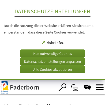
Inhalt anspringen
DATENSCHUTZEINSTELLUNGEN
Durch die Nutzung dieser Website erklären Sie sich damit
einverstanden, dass diese Seite Cookies verwendet.
(Öffnet
Mehr Infos
in
einem
Nur notwendige Cookies
neuen
Tab)
Datenschutzeinstellungen anpassen
Alle Cookies akzeptieren
Visuelle
Paderborn
Assistenzsoftware
öffnen.