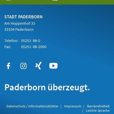
in
einem
neuen
Tab)
STADT PADERBORN
Am Hoppenhof 33
33104 Paderborn
Telefon:
05251 88-0
Fax:
05251 88-2000
Paderborn überzeugt.
Datenschutz / Informationsblätter
Impressum
Barrierefreiheit
Leichte Sprache