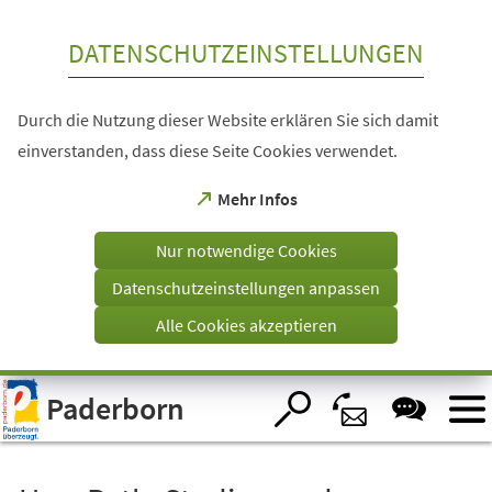
Inhalt anspringen
DATENSCHUTZEINSTELLUNGEN
Durch die Nutzung dieser Website erklären Sie sich damit
einverstanden, dass diese Seite Cookies verwendet.
(Öffnet
Mehr Infos
in
einem
Nur notwendige Cookies
neuen
Tab)
Datenschutzeinstellungen anpassen
Alle Cookies akzeptieren
Visuelle
Paderborn
Assistenzsoftware
öffnen.