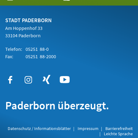
in
einem
neuen
Tab)
STADT PADERBORN
Am Hoppenhof 33
33104 Paderborn
Telefon:
05251 88-0
Fax:
05251 88-2000
Paderborn überzeugt.
Datenschutz / Informationsblätter
Impressum
Barrierefreiheit
Leichte Sprache