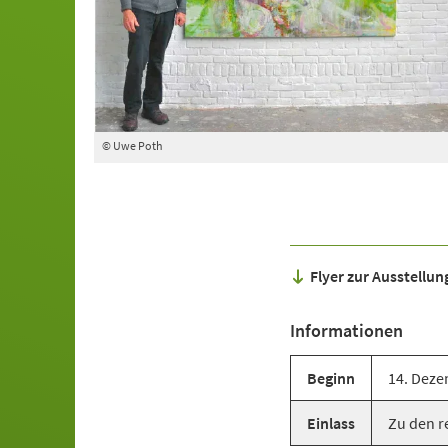
© Uwe Poth
Flyer zur Ausstellu
Informationen
Beginn
14. Deze
Einlass
Zu den r