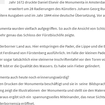
Jahr 1672 druckte Daniel Elsevir die Monumenta in Amsterda
erweitert um 28 Radierungen des Künstlers Johann Georg Ru
eitere Ausgaben und im Jahr 1844 eine deutsche Übersetzung. Vor a
menta wurden vielfach aufgegriffen. So auch die Ansicht von Schl
ehr genau das Schloss der Fürstbischöfe zeigte.
erborner Land aus. Hier entspringen die Pader, die Lippe und die 
t Ferdinand von Fürstenberg ausführlich. Im Falle der kleinen Pad
er sogar tatsächlich eine steinerne Inschriftentafel vor den Toren v
t lobt er die Qualität des Wassers. Es habe sein Fieber gelindert.
umenta auch heute noch erinnerungswürdig?
den Drucken der Monumenta beschäftigt und sie in seine Bildsprac
ung zeigt die Illustrationen der Monumenta und stellt sie den Maler
raus ergibt sich ein spannungsvolles Miteinander, das neue Sicht
erbornensia eröffnet.