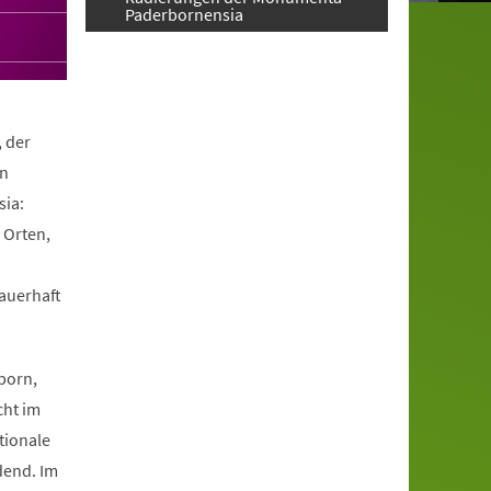
Paderbornensia
, der
en
ia:
 Orten,
dauerhaft
.
born,
cht im
tionale
dend. Im