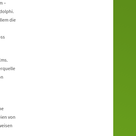
m –
dolphi.
llem die
oss
Ems.
erquelle
on
he
eien von
weisen