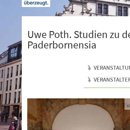
+
1
Uwe Poth. Studien zu 
Paderbornensia
VERANSTALTU
VERANSTALTE
Veranstaltungsinformationen