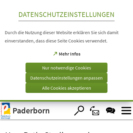
Inhalt anspringen
DATENSCHUTZEINSTELLUNGEN
Durch die Nutzung dieser Website erklären Sie sich damit
einverstanden, dass diese Seite Cookies verwendet.
(Öffnet
Mehr Infos
in
einem
Nur notwendige Cookies
neuen
Tab)
Datenschutzeinstellungen anpassen
Alle Cookies akzeptieren
Visuelle
Paderborn
Assistenzsoftware
öffnen.