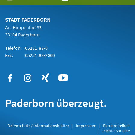
in
einem
neuen
Tab)
STADT PADERBORN
Am Hoppenhof 33
33104 Paderborn
Telefon:
05251 88-0
Fax:
05251 88-2000
Paderborn überzeugt.
Datenschutz / Informationsblätter
Impressum
Barrierefreiheit
Leichte Sprache