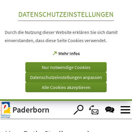
Inhalt anspringen
DATENSCHUTZEINSTELLUNGEN
Durch die Nutzung dieser Website erklären Sie sich damit
einverstanden, dass diese Seite Cookies verwendet.
(Öffnet
Mehr Infos
in
einem
Nur notwendige Cookies
neuen
Tab)
Datenschutzeinstellungen anpassen
Alle Cookies akzeptieren
Visuelle
Paderborn
Assistenzsoftware
öffnen.