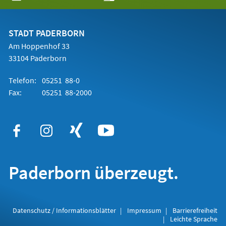
in
einem
neuen
Tab)
STADT PADERBORN
Am Hoppenhof 33
33104 Paderborn
Telefon:
05251 88-0
Fax:
05251 88-2000
Paderborn überzeugt.
Datenschutz / Informationsblätter
Impressum
Barrierefreiheit
Leichte Sprache