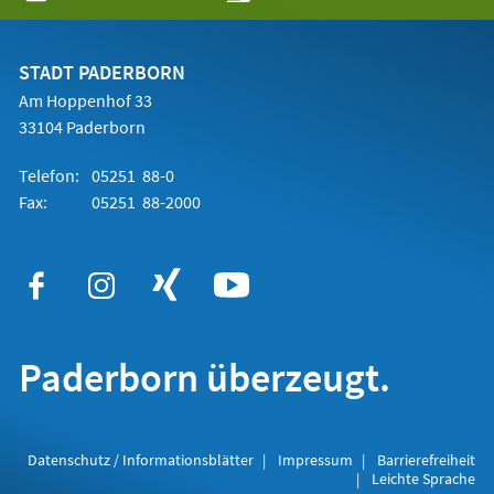
in
einem
neuen
Tab)
STADT PADERBORN
Am Hoppenhof 33
33104 Paderborn
Telefon:
05251 88-0
Fax:
05251 88-2000
Paderborn überzeugt.
Datenschutz / Informationsblätter
Impressum
Barrierefreiheit
Leichte Sprache