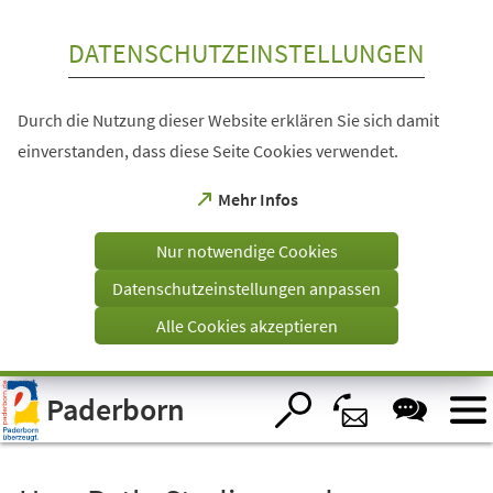
Inhalt anspringen
DATENSCHUTZEINSTELLUNGEN
Durch die Nutzung dieser Website erklären Sie sich damit
einverstanden, dass diese Seite Cookies verwendet.
(Öffnet
Mehr Infos
in
einem
Nur notwendige Cookies
neuen
Tab)
Datenschutzeinstellungen anpassen
Alle Cookies akzeptieren
Visuelle
Paderborn
Assistenzsoftware
öffnen.