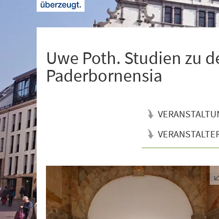
+
1
Uwe Poth. Studien zu 
Paderbornensia
VERANSTALTU
VERANSTALTE
Veranstaltungsinformationen