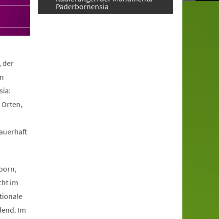
Paderbornensia
, der
en
ia:
 Orten,
dauerhaft
.
born,
cht im
tionale
dend. Im