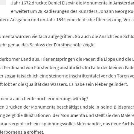
Jahr 1672 druckte Daniel Elsevir die Monumenta in Amsterda
erweitert um 28 Radierungen des Künstlers Johann Georg Ru
eitere Ausgaben und im Jahr 1844 eine deutsche Übersetzung. Vor a
menta wurden vielfach aufgegriffen. So auch die Ansicht von Schl
ehr genau das Schloss der Fürstbischöfe zeigte.
erborner Land aus. Hier entspringen die Pader, die Lippe und die 
t Ferdinand von Fürstenberg ausführlich. Im Falle der kleinen Pad
er sogar tatsächlich eine steinerne Inschriftentafel vor den Toren v
t lobt er die Qualität des Wassers. Es habe sein Fieber gelindert.
umenta auch heute noch erinnerungswürdig?
den Drucken der Monumenta beschäftigt und sie in seine Bildsprac
ung zeigt die Illustrationen der Monumenta und stellt sie den Maler
raus ergibt sich ein spannungsvolles Miteinander, das neue Sicht
erbornensia eröffnet.