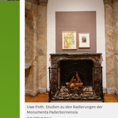
Uwe Poth. Studien zu den Radierungen der
Monumenta Paderbornensia
© Stadt Paderborn