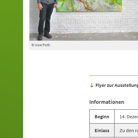
© Uwe Poth
Flyer zur Ausstellu
Informationen
Beginn
14. Deze
Einlass
Zu den r