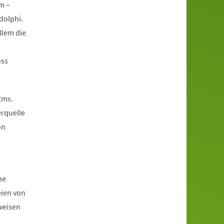
m –
dolphi.
llem die
oss
Ems.
erquelle
on
he
eien von
weisen