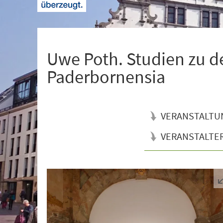
+
1
Uwe Poth. Studien zu 
Paderbornensia
VERANSTALTU
VERANSTALTE
Veranstaltungsinformationen