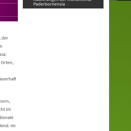
Paderbornensia
, der
en
ia:
 Orten,
dauerhaft
.
born,
cht im
tionale
dend. Im