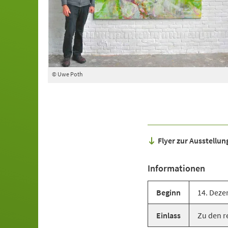
© Uwe Poth
Flyer zur Ausstellu
Informationen
Beginn
14. Deze
Einlass
Zu den r