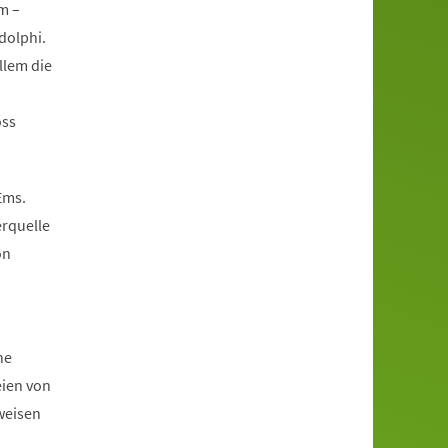
m –
dolphi.
llem die
oss
Ems.
erquelle
on
he
eien von
weisen