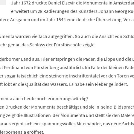
Jahr 1672 druckte Daniel Elsevir die Monumenta in Amsterda
erweitert um 28 Radierungen des Künstlers Johann Georg Ru
eitere Ausgaben und im Jahr 1844 eine deutsche Übersetzung. Vor a
menta wurden vielfach aufgegriffen. So auch die Ansicht von Schl
ehr genau das Schloss der Fürstbischöfe zeigte.
erborner Land aus. Hier entspringen die Pader, die Lippe und die 
t Ferdinand von Fürstenberg ausführlich. Im Falle der kleinen Pad
er sogar tatsächlich eine steinerne Inschriftentafel vor den Toren v
t lobt er die Qualität des Wassers. Es habe sein Fieber gelindert.
umenta auch heute noch erinnerungswürdig?
den Drucken der Monumenta beschäftigt und sie in seine Bildsprac
ung zeigt die Illustrationen der Monumenta und stellt sie den Maler
raus ergibt sich ein spannungsvolles Miteinander, das neue Sicht
erbornensia eröffnet.