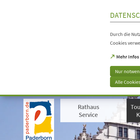
Inhalt anspringen
DATENSC
Durch die Nutz
Cookies verwe
(Öffnet
Mehr Infos
in
einem
Nur notwen
neuen
Tab)
Alle Cookie
Visuelle
Assistenzsoftware
Rathaus
Tou
öffnen.
Mit
Service
K
der
Tastatur
erreichbar
über
ALT