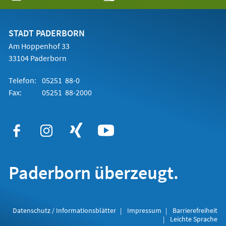
in
einem
neuen
Tab)
STADT PADERBORN
Am Hoppenhof 33
33104 Paderborn
Telefon:
05251 88-0
Fax:
05251 88-2000
Paderborn überzeugt.
Datenschutz / Informationsblätter
Impressum
Barrierefreiheit
Leichte Sprache