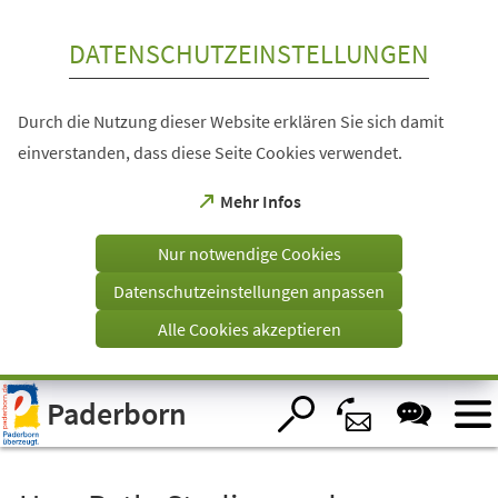
Inhalt anspringen
DATENSCHUTZEINSTELLUNGEN
Durch die Nutzung dieser Website erklären Sie sich damit
einverstanden, dass diese Seite Cookies verwendet.
(Öffnet
Mehr Infos
in
einem
Nur notwendige Cookies
neuen
Tab)
Datenschutzeinstellungen anpassen
Alle Cookies akzeptieren
Visuelle
Paderborn
Assistenzsoftware
öffnen.