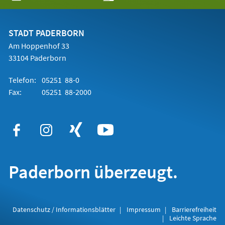
in
einem
neuen
Tab)
STADT PADERBORN
Am Hoppenhof 33
33104 Paderborn
Telefon:
05251 88-0
Fax:
05251 88-2000
Paderborn überzeugt.
Datenschutz / Informationsblätter
Impressum
Barrierefreiheit
Leichte Sprache