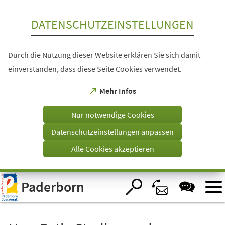
Inhalt anspringen
DATENSCHUTZEINSTELLUNGEN
Durch die Nutzung dieser Website erklären Sie sich damit
einverstanden, dass diese Seite Cookies verwendet.
(Öffnet
Mehr Infos
in
einem
Nur notwendige Cookies
neuen
Tab)
Datenschutzeinstellungen anpassen
Alle Cookies akzeptieren
Visuelle
Paderborn
Assistenzsoftware
öffnen.