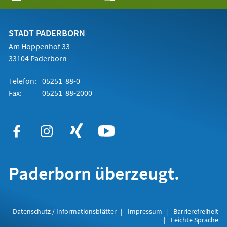
in
einem
neuen
Tab)
STADT PADERBORN
Am Hoppenhof 33
33104 Paderborn
Telefon:
05251 88-0
Fax:
05251 88-2000
Paderborn überzeugt.
Datenschutz / Informationsblätter
Impressum
Barrierefreiheit
Leichte Sprache