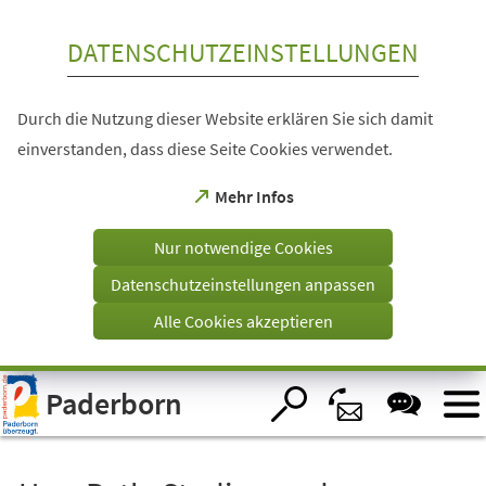
Inhalt anspringen
DATENSCHUTZEINSTELLUNGEN
Durch die Nutzung dieser Website erklären Sie sich damit
einverstanden, dass diese Seite Cookies verwendet.
(Öffnet
Mehr Infos
in
einem
Nur notwendige Cookies
neuen
Tab)
Datenschutzeinstellungen anpassen
Alle Cookies akzeptieren
Visuelle
Paderborn
Assistenzsoftware
öffnen.