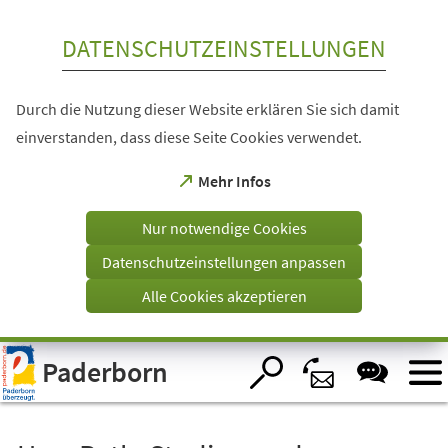
Inhalt anspringen
DATENSCHUTZEINSTELLUNGEN
Durch die Nutzung dieser Website erklären Sie sich damit
einverstanden, dass diese Seite Cookies verwendet.
(Öffnet
Mehr Infos
in
einem
Nur notwendige Cookies
neuen
Tab)
Datenschutzeinstellungen anpassen
Alle Cookies akzeptieren
Visuelle
Paderborn
Assistenzsoftware
öffnen.