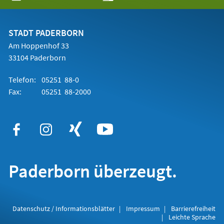
in
einem
neuen
Tab)
STADT PADERBORN
Am Hoppenhof 33
33104 Paderborn
Telefon:
05251 88-0
Fax:
05251 88-2000
Paderborn überzeugt.
Datenschutz / Informationsblätter
Impressum
Barrierefreiheit
Leichte Sprache