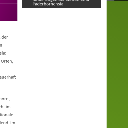
Paderbornensia
, der
en
ia:
 Orten,
dauerhaft
.
born,
cht im
tionale
dend. Im