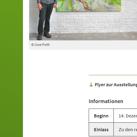
© Uwe Poth
Flyer zur Ausstellu
Informationen
Beginn
14. Deze
Einlass
Zu den r