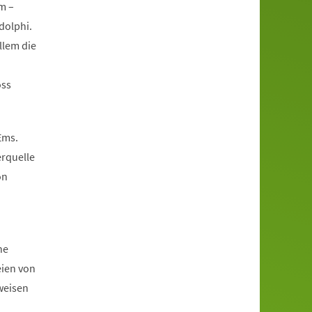
m –
dolphi.
llem die
oss
Ems.
erquelle
on
he
eien von
weisen