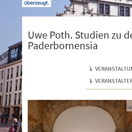
+
1
Uwe Poth. Studien zu 
Paderbornensia
VERANSTALTU
VERANSTALTE
Veranstaltungsinformationen