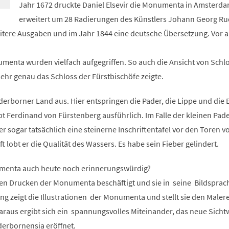
Jahr 1672 druckte Daniel Elsevir die Monumenta in Amsterda
erweitert um 28 Radierungen des Künstlers Johann Georg Ru
eitere Ausgaben und im Jahr 1844 eine deutsche Übersetzung. Vor a
menta wurden vielfach aufgegriffen. So auch die Ansicht von Schl
ehr genau das Schloss der Fürstbischöfe zeigte.
erborner Land aus. Hier entspringen die Pader, die Lippe und die 
t Ferdinand von Fürstenberg ausführlich. Im Falle der kleinen Pad
er sogar tatsächlich eine steinerne Inschriftentafel vor den Toren v
t lobt er die Qualität des Wassers. Es habe sein Fieber gelindert.
umenta auch heute noch erinnerungswürdig?
den Drucken der Monumenta beschäftigt und sie in seine Bildsprac
ung zeigt die Illustrationen der Monumenta und stellt sie den Maler
raus ergibt sich ein spannungsvolles Miteinander, das neue Sicht
erbornensia eröffnet.