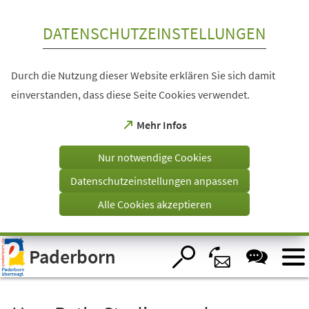
Inhalt anspringen
DATENSCHUTZEINSTELLUNGEN
Durch die Nutzung dieser Website erklären Sie sich damit
einverstanden, dass diese Seite Cookies verwendet.
(Öffnet
Mehr Infos
in
einem
Nur notwendige Cookies
neuen
Tab)
Datenschutzeinstellungen anpassen
Alle Cookies akzeptieren
Visuelle
Paderborn
Assistenzsoftware
öffnen.