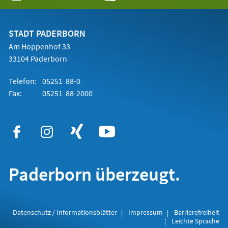
in
einem
neuen
Tab)
STADT PADERBORN
Am Hoppenhof 33
33104 Paderborn
Telefon:
05251 88-0
Fax:
05251 88-2000
Paderborn überzeugt.
Datenschutz / Informationsblätter
Impressum
Barrierefreiheit
Leichte Sprache