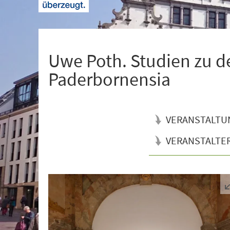
+
1
Uwe Poth. Studien zu 
Paderbornensia
VERANSTALTU
VERANSTALTE
Veranstaltungsinformationen