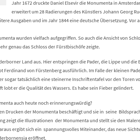
Jahr 1672 druckte Daniel Elsevir die Monumenta in Amsterda
erweitert um 28 Radierungen des Künstlers Johann Georg Ru
eitere Ausgaben und im Jahr 1844 eine deutsche Übersetzung. Vor a
menta wurden vielfach aufgegriffen. So auch die Ansicht von Schl
ehr genau das Schloss der Fürstbischöfe zeigte.
erborner Land aus. Hier entspringen die Pader, die Lippe und die 
t Ferdinand von Fürstenberg ausführlich. Im Falle der kleinen Pad
er sogar tatsächlich eine steinerne Inschriftentafel vor den Toren v
t lobt er die Qualität des Wassers. Es habe sein Fieber gelindert.
umenta auch heute noch erinnerungswürdig?
den Drucken der Monumenta beschäftigt und sie in seine Bildsprac
ung zeigt die Illustrationen der Monumenta und stellt sie den Maler
raus ergibt sich ein spannungsvolles Miteinander, das neue Sicht
erbornensia eröffnet.