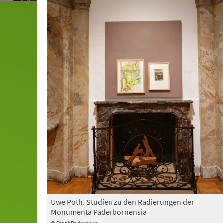
Uwe Poth. Studien zu den Radierungen der
Monumenta Paderbornensia
© Stadt Paderborn