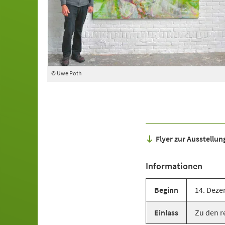
© Uwe Poth
Flyer zur Ausstellu
Informationen
Beginn
14. Deze
Einlass
Zu den r