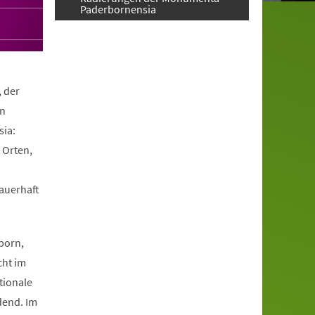
Paderbornensia
, der
en
ia:
 Orten,
dauerhaft
.
born,
cht im
tionale
dend. Im