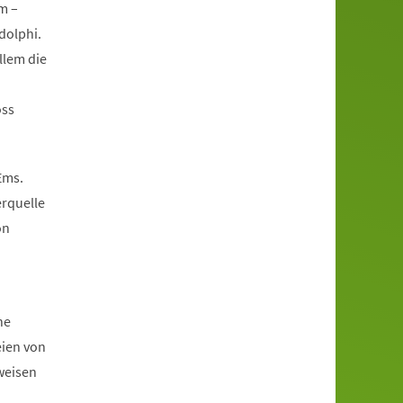
m –
dolphi.
llem die
oss
Ems.
erquelle
on
he
eien von
weisen