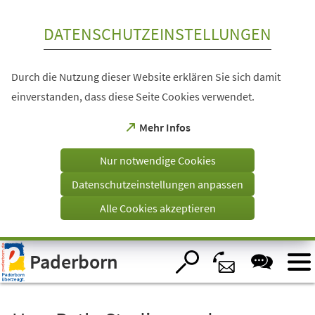
Inhalt anspringen
DATENSCHUTZEINSTELLUNGEN
Durch die Nutzung dieser Website erklären Sie sich damit
einverstanden, dass diese Seite Cookies verwendet.
(Öffnet
Mehr Infos
in
einem
Nur notwendige Cookies
neuen
Tab)
Datenschutzeinstellungen anpassen
Alle Cookies akzeptieren
Visuelle
Paderborn
Assistenzsoftware
öffnen.