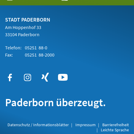
in
einem
neuen
Tab)
STADT PADERBORN
Am Hoppenhof 33
33104 Paderborn
Telefon:
05251 88-0
Fax:
05251 88-2000
Paderborn überzeugt.
Datenschutz / Informationsblätter
Impressum
Barrierefreiheit
Leichte Sprache