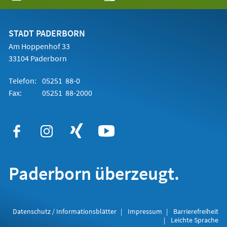
in
einem
neuen
Tab)
STADT PADERBORN
Am Hoppenhof 33
33104 Paderborn
Telefon:
05251 88-0
Fax:
05251 88-2000
Paderborn überzeugt.
Datenschutz / Informationsblätter
Impressum
Barrierefreiheit
Leichte Sprache