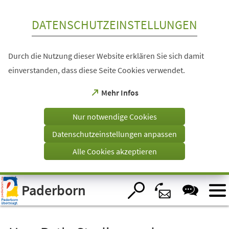
Inhalt anspringen
DATENSCHUTZEINSTELLUNGEN
Durch die Nutzung dieser Website erklären Sie sich damit
einverstanden, dass diese Seite Cookies verwendet.
(Öffnet
Mehr Infos
in
einem
Nur notwendige Cookies
neuen
Tab)
Datenschutzeinstellungen anpassen
Alle Cookies akzeptieren
Visuelle
Paderborn
Assistenzsoftware
öffnen.