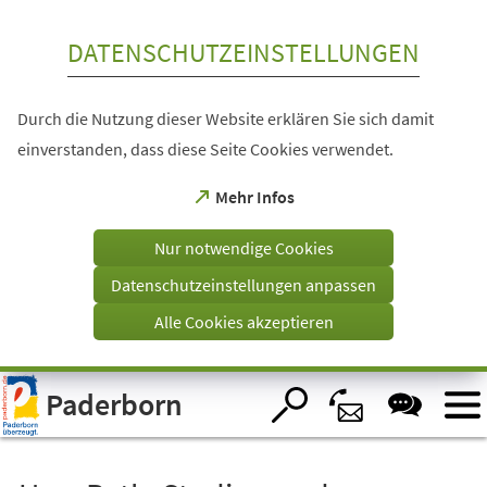
Inhalt anspringen
DATENSCHUTZEINSTELLUNGEN
Durch die Nutzung dieser Website erklären Sie sich damit
einverstanden, dass diese Seite Cookies verwendet.
(Öffnet
Mehr Infos
in
einem
Nur notwendige Cookies
neuen
Tab)
Datenschutzeinstellungen anpassen
Alle Cookies akzeptieren
Visuelle
Paderborn
Assistenzsoftware
öffnen.