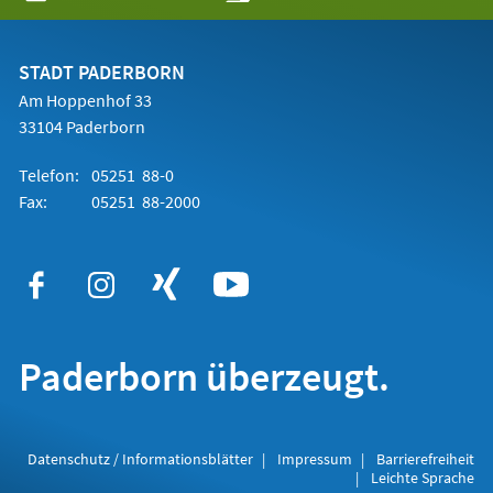
in
einem
neuen
Tab)
STADT PADERBORN
Am Hoppenhof 33
33104 Paderborn
Telefon:
05251 88-0
Fax:
05251 88-2000
Paderborn überzeugt.
Datenschutz / Informationsblätter
Impressum
Barrierefreiheit
Leichte Sprache