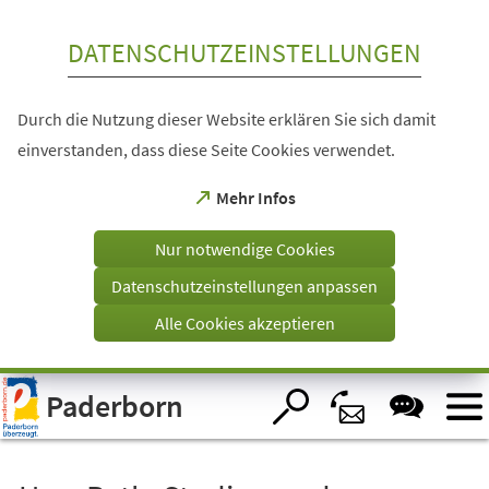
Inhalt anspringen
DATENSCHUTZEINSTELLUNGEN
Durch die Nutzung dieser Website erklären Sie sich damit
einverstanden, dass diese Seite Cookies verwendet.
(Öffnet
Mehr Infos
in
einem
Nur notwendige Cookies
neuen
Tab)
Datenschutzeinstellungen anpassen
Alle Cookies akzeptieren
Visuelle
Paderborn
Assistenzsoftware
öffnen.