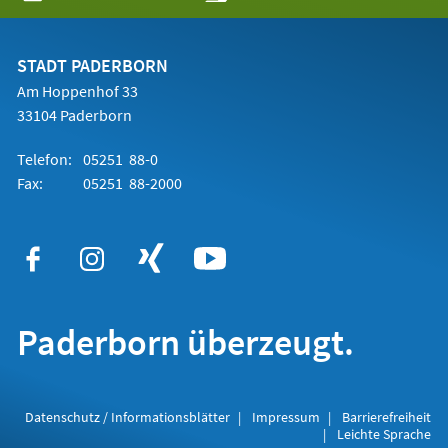
in
einem
neuen
Tab)
STADT PADERBORN
Am Hoppenhof 33
33104 Paderborn
Telefon:
05251 88-0
Fax:
05251 88-2000
Paderborn überzeugt.
Datenschutz / Informationsblätter
Impressum
Barrierefreiheit
Leichte Sprache