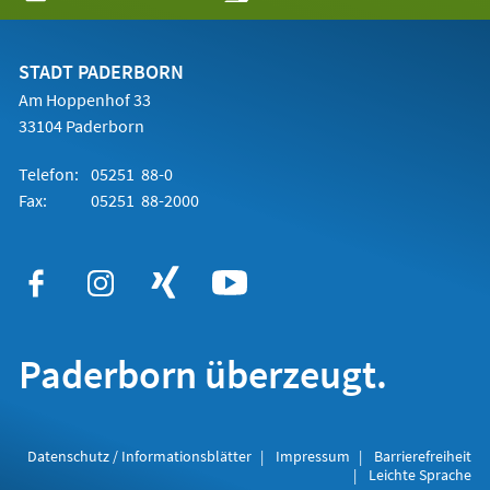
in
einem
neuen
Tab)
STADT PADERBORN
Am Hoppenhof 33
33104 Paderborn
Telefon:
05251 88-0
Fax:
05251 88-2000
Paderborn überzeugt.
Datenschutz / Informationsblätter
Impressum
Barrierefreiheit
Leichte Sprache