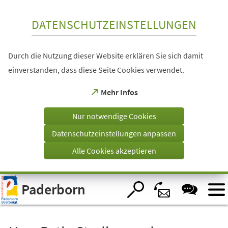
Inhalt anspringen
DATENSCHUTZEINSTELLUNGEN
Durch die Nutzung dieser Website erklären Sie sich damit
einverstanden, dass diese Seite Cookies verwendet.
(Öffnet
Mehr Infos
in
einem
Nur notwendige Cookies
neuen
Tab)
Datenschutzeinstellungen anpassen
Alle Cookies akzeptieren
Visuelle
Paderborn
Assistenzsoftware
öffnen.